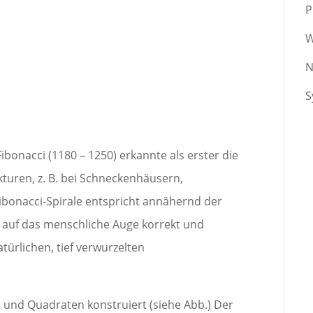
P
W
N
S
bonacci (1180 – 1250) erkannte als erster die
kturen, z. B. bei Schneckenhäusern,
bonacci-Spirale entspricht annähernd der
t auf das menschliche Auge korrekt und
türlichen, tief verwurzelten
n und Quadraten konstruiert (siehe Abb.) Der