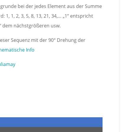
 zugrunde bei der jedes Element aus der Summe
1, 1, 2, 3, 5, 8, 13, 21, 34,… „1“ entspricht
2“ dem nächstgrößeren usw.
dieser Sequenz mit der 90° Drehung der
hematische Info
uliamay
Bi...
l geformte Mensch" – nach Vitruvius und Leonardo da Vinci
→