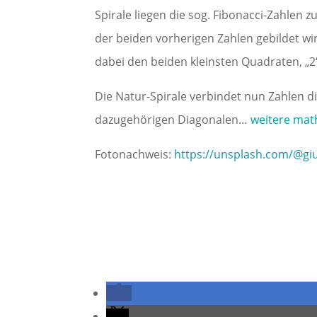
Spirale liegen die sog. Fibonacci-Zahlen
der beiden vorherigen Zahlen gebildet wird: 
dabei den beiden kleinsten Quadraten, „
Die Natur-Spirale verbindet nun Zahlen 
dazugehörigen Diagonalen…
weitere mat
Fotonachweis:
https://unsplash.com/@gi
←
Zur Feier des Tages: der alte Hippokrates vor der Sta
Der "idea