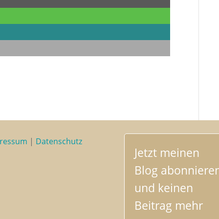
ressum
|
Datenschutz
Jetzt meinen
Blog abonniere
und keinen
Beitrag mehr