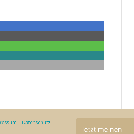
Neue Website für Heilpraktikerin Sonja Drolshagen online
→
ressum
|
Datenschutz
Jetzt meinen